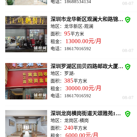
电话：18688534134
08-07

深圳市龙华新区观澜大和路锦鲤二村湛江鸡鹅餐厅转让
地区：
龙华新区
-
观澜
95
面积：
平方米
13000.00元/月
租金：
电话：18617016592
08-07

深圳罗湖区田贝四路邮政大厦湘菜馆转让
地区：
罗湖
-
385
面积：
平方米
30000.00元/月
租金：
电话：18617016592
08-07

深圳龙岗横岗街道天颂雅苑12-018商铺培训机构转让
地区：
龙岗区
-
横岗
240
面积：
平方米
6000.00元/月
租金：