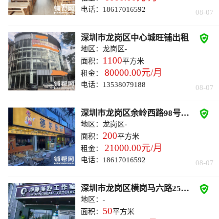
电话：18617016592
08-07

深圳市龙岗区中心城旺铺出租
地区：
龙岗区
-
1100
面积：
平方米
80000.00元/月
租金：
电话：13538079188
08-07

深圳市龙岗区余岭西路98号德尔堡啤酒馆转让
地区：
龙岗区
-
200
面积：
平方米
21000.00元/月
租金：
电话：18617016592
08-07

深圳市龙岗区横岗马六路25号 美容店转让
地区：
-
50
面积：
平方米