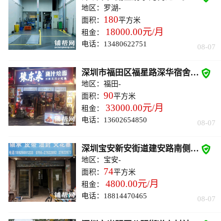
地区：
罗湖
-
180
面积：
平方米
18000.00元/月
租金：
电话：13480622751
08-07

深圳市福田区福星路深华宿舍楼下面馆转让
地区：
福田
-
90
面积：
平方米
33000.00元/月
租金：
电话：13602654850
08-07

深圳宝安新安街道建安路南侧宝乐花园旺铺出租
地区：
宝安
-
74
面积：
平方米
4800.00元/月
租金：
电话：18814470465
08-07